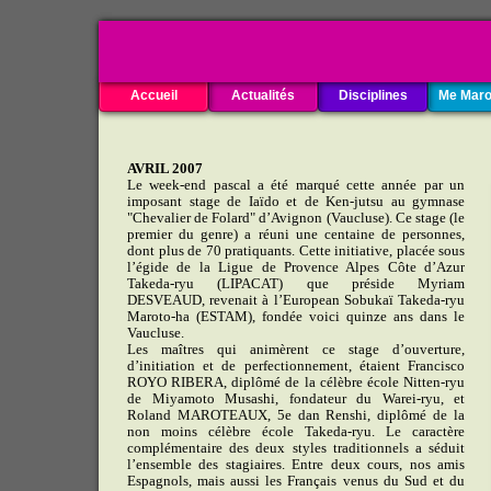
Accueil
Actualités
Disciplines
Me Maro
AVRIL 2007
Le week-end pascal a été marqué cette année par un
imposant stage de Iaïdo et de Ken-jutsu au gymnase
"Chevalier de Folard" d’Avignon (Vaucluse). Ce stage (le
premier du genre) a réuni une centaine de personnes,
dont plus de 70 pratiquants. Cette initiative, placée sous
l’égide de la Ligue de Provence Alpes Côte d’Azur
Takeda-ryu (LIPACAT) que préside Myriam
DESVEAUD, revenait à l’European Sobukaï Takeda-ryu
Maroto-ha (ESTAM), fondée voici quinze ans dans le
Vaucluse.
Les maîtres qui animèrent ce stage d’ouverture,
d’initiation et de perfectionnement, étaient Francisco
ROYO RIBERA, diplômé de la célèbre école Nitten-ryu
de Miyamoto Musashi, fondateur du Warei-ryu, et
Roland MAROTEAUX, 5e dan Renshi, diplômé de la
non moins célèbre école Takeda-ryu. Le caractère
complémentaire des deux styles traditionnels a séduit
l’ensemble des stagiaires. Entre deux cours, nos amis
Espagnols, mais aussi les Français venus du Sud et du