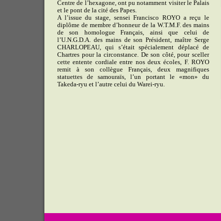
Centre de l’hexagone, ont pu notamment visiter le Palais
et le pont de la cité des Papes.
A l’issue du stage, sensei Francisco ROYO a reçu le
diplôme de membre d’honneur de la W.T.M.F. des mains
de son homologue Français, ainsi que celui de
l’U.N.G.D.A. des mains de son Président, maître Serge
CHARLOPEAU, qui s’était spécialement déplacé de
Chartres pour la circonstance. De son côté, pour sceller
cette entente cordiale entre nos deux écoles, F. ROYO
remit à son collègue Français, deux magnifiques
statuettes de samouraïs, l’un portant le «mon» du
Takeda-ryu et l’autre celui du Warei-ryu.