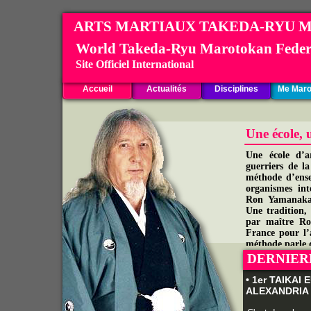
ARTS MARTIAUX TAKEDA-RYU 
World Takeda-Ryu Marotokan Feder
Site Officiel International
Accueil
Actualités
Disciplines
Me Maro
Une école, 
Une école d’ar
guerriers de l
méthode d’ens
organismes in
Ron Yamanaka 
Une tradition
par maître R
France pour l’
méthode parle 
DERNIERE
• 1er TAIKAI
ALEXANDRIA