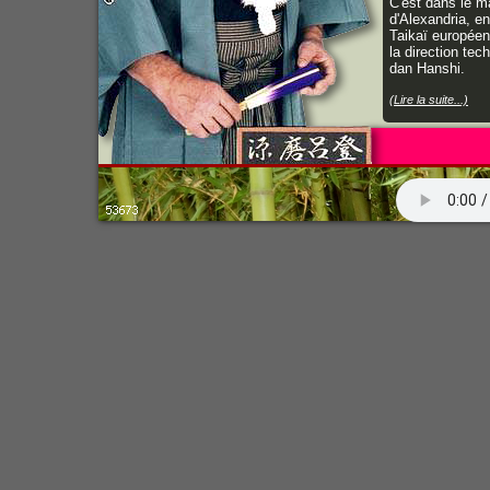
C'est dans le m
d'Alexandria, e
Taikaï européen 
la direction te
dan Hanshi.
(Lire la suite...)