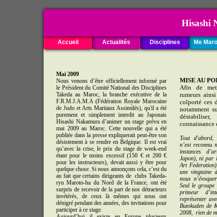
Hisashi Na
Accueil
Actualités
Disciplines
Me Maro
Mai 2009
MISE AU PO
Nous venons d’être officiellement informé par
Afin de met
le Président du Comité National des Disciplines
Takeda au Maroc, la branche exécutive de la
rumeurs ainsi
F.R.M.J.A.M.A (Fédération Royale Marocaine
colporté ces d
de Judo et Arts Martiaux Assimilés), qu'il a été
notamment su
purement et simplement interdit au Japonais
déstabilis
Hisashi Nakamura d’animer un stage prévu en
connaissance d
mai 2009 au Maroc. Cette nouvelle qui a été
publiée dans la presse expliquerait peut-être son
Tout d'abord,
désistement à se rendre en Belgique. Il est vrai
n’est reconnu n
qu’avec la crise, le prix du stage de week-end
instances d’ar
étant pour le moins excessif (150 € et 200 €
Japon), ni par l
pour les instructeurs), devait aussi y être pour
Art Federation),
quelque chose. Si nous annonçons cela, c’est du
une vingtaine 
au fait que certains dirigeants de clubs Takeda-
nous n’évoque
ryu Maroto-ha du Nord de la France, ont été
Seul le groupe
surpris de recevoir de la part de nos détracteurs
primeur d’in
invétérés, de ceux là mêmes qui nous ont
représenter ave
dénigré pendant des années, des invitations pour
Butokuden de Ky
participer à ce stage.
2008, rien de mo
Aujourd’hui il existe en Europe plusieurs