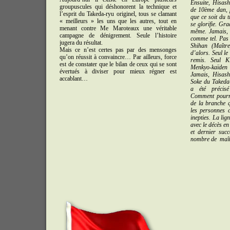
Ensuite, Hisas
groupuscules qui déshonorent la technique et
de 10ème dan, p
l’esprit du Takeda-ryu originel, tous se clamant
que ce soit du t
« meilleurs » les uns que les autres, tout en
se glorifie. Grad
menant contre Me Maroteaux une véritable
même. Jamais, 
campagne de dénigrement. Seule l’histoire
comme tel. Pas p
jugera du résultat.
Shihan (Maîtr
Mais ce n’est certes pas par des mensonges
d’alors. Seul le
qu’on réussit à convaincre… Par ailleurs, force
remis. Seul Ki
est de constater que le bilan de ceux qui se sont
Menkyo-kaïden
évertués à diviser pour mieux régner est
Jamais, Hisas
accablant…
Soke du Takeda
a été précisé
Comment pourra
de la branche q
les personnes c
inepties. La lig
avec le décès e
et dernier succ
nombre de maît