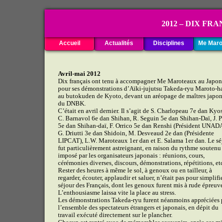
2012 – DIX FRANÇ
Accueil
Actualités
Disciplines
Me Maro
Avril-mai 2012
Dix français ont tenu à accompagner Me Maroteaux au Japon
pour ses démonstrations d’Aïki-jujutsu Takeda-ryu Maroto-h
au butokuden de Kyoto, devant un aréopage de maîtres japon
du DNBK.
C’était en avril dernier. Il s’agit de S. Charlopeau 7e dan Kyo
C. Barnavol 6e dan Shihan, R. Seguin 5e dan Shihan-Daï, J. 
5e dan Shihan-daï, F. Orrico 5e dan Renshi (Président UNADA
G. Driutti 3e dan Shidoin, M. Desveaud 2e dan (Présidente
LIPCAT), L.W. Maroteaux 1er dan et E. Salama 1er dan. Le sé
fut particulièrement astreignant, en raison du rythme soutenu
imposé par les organisateurs japonais : réunions, cours,
cérémonies diverses, discours, démonstrations, répétitions, et
Rester des heures à même le sol, à genoux ou en tailleur, à
regarder, écouter, applaudir et saluer, n’était pas pour simplifie
séjour des Français, dont les genoux furent mis à rude épreuv
L’enthousiasme laissa vite la place au stress.
Les démonstrations Takeda-ryu furent néanmoins appréciées 
l’ensemble des spectateurs étrangers et japonais, en dépit du
travail exécuté directement sur le plancher.