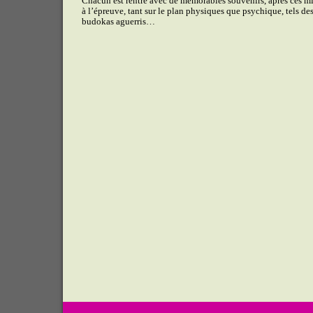
Chacun est rentré avec de mémorables souvenirs, après ces m
à l’épreuve, tant sur le plan physiques que psychique, tels de
budokas aguerris…