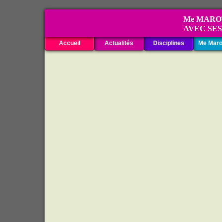
Me MAROTE
AVEC SES I
Accueil
Actualités
Disciplines
Me Maro