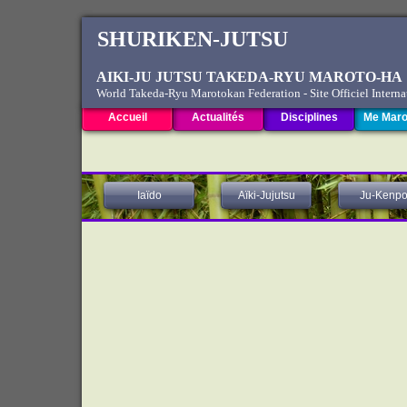
SHURIKEN-JUTSU
AIKI-JU JUTSU TAKEDA-RYU MAROTO-HA
World Takeda-Ryu Marotokan Federation - Site Officiel Interna
Accueil
Actualités
Disciplines
Me Maro
Iaïdo
Aïki-Jujutsu
Ju-Kenp