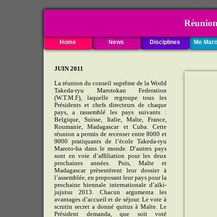
Réunion de
Home
News
Disciplines
Me Maro
JUIN 2011
La réunion du conseil suprême de la World
Takeda-ryu Marotokan Federation
(W.T.M.F), laquelle regroupe tous les
Présidents et chefs directeurs de chaque
pays, a rassemblé les pays suivants :
Belgique, Suisse, Italie, Malte, France,
Roumanie, Madagascar et Cuba. Cette
réunion a permis de recenser entre 8000 et
9000 pratiquants de l’école Takeda-ryu
Maroto-ha dans le monde. D’autres pays
sont en voie d’affiliation pour les deux
prochaines années. Puis, Malte et
Madagascar présentèrent leur dossier à
l’assemblée, en proposant leur pays pour la
prochaine biennale internationale d’aïki-
jujutsu 2013. Chacun argumenta les
avantages d’accueil et de séjour. Le vote à
scrutin secret a donné quitus à Malte. Le
Président demanda, que soit voté