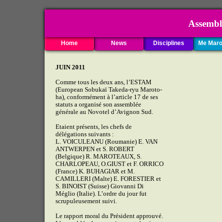
Assemblée
Home
News
Disciplines
Me Maro
JUIN 2011
Comme tous les deux ans, l’ESTAM
(European Sobukaï Takeda-ryu Maroto-
ha), conformément à l’article 17 de ses
statuts a organisé son assemblée
générale au Novotel d’Avignon Sud.
Etaient présents, les chefs de
délégations suivants :
L. VOICULEANU (Roumanie) E. VAN
ANTWERPEN et S. ROBERT
(Belgique) R. MAROTEAUX, S.
CHARLOPEAU, O.GIUST et F. ORRICO
(France) K. BUHAGIAR et M.
CAMILLERI (Malte) E. FORESTIER et
S. BINOIST (Suisse) Giovanni Di
Méglio (Italie). L’ordre du jour fut
scrupuleusement suivi.
Le rapport moral du Président approuvé.