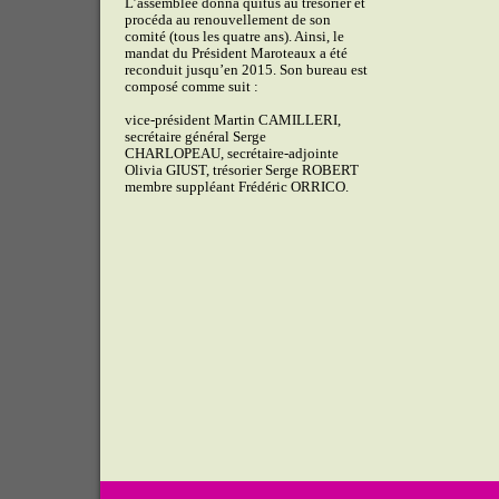
L’assemblée donna quitus au trésorier et
procéda au renouvellement de son
comité (tous les quatre ans). Ainsi, le
mandat du Président Maroteaux a été
reconduit jusqu’en 2015. Son bureau est
composé comme suit :
vice-président Martin CAMILLERI,
secrétaire général Serge
CHARLOPEAU, secrétaire-adjointe
Olivia GIUST, trésorier Serge ROBERT
membre suppléant Frédéric ORRICO.