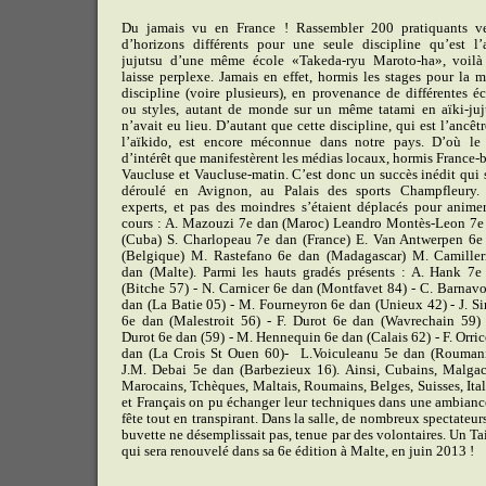
Du jamais vu en France ! Rassembler 200 pratiquants v
d’horizons différents pour une seule discipline qu’est l’a
jujutsu d’une même école «Takeda-ryu Maroto-ha», voilà
laisse perplexe. Jamais en effet, hormis les stages pour la 
discipline (voire plusieurs), en provenance de différentes éc
ou styles, autant de monde sur un même tatami en aïki-juj
n’avait eu lieu. D’autant que cette discipline, qui est l’ancêt
l’aïkido, est encore méconnue dans notre pays. D’où le
d’intérêt que manifestèrent les médias locaux, hormis France-
Vaucluse et Vaucluse-matin. C’est donc un succès inédit qui s
déroulé en Avignon, au Palais des sports Champfleury.
experts, et pas des moindres s’étaient déplacés pour animer
cours : A. Mazouzi 7e dan (Maroc) Leandro Montès-Leon 7e
(Cuba) S. Charlopeau 7e dan (France) E. Van Antwerpen 6e
(Belgique) M. Rastefano 6e dan (Madagascar) M. Camiller
dan (Malte). Parmi les hauts gradés présents : A. Hank 7e
(Bitche 57) - N. Carnicer 6e dan (Montfavet 84) - C. Barnavo
dan (La Batie 05) - M. Fourneyron 6e dan (Unieux 42) - J. S
6e dan (Malestroit 56) - F. Durot 6e dan (Wavrechain 59) 
Durot 6e dan (59) - M. Hennequin 6e dan (Calais 62) - F. Orri
dan (La Crois St Ouen 60)- L.Voiculeanu 5e dan (Roumani
J.M. Debai 5e dan (Barbezieux 16). Ainsi, Cubains, Malgac
Marocains, Tchèques, Maltais, Roumains, Belges, Suisses, Ital
et Français on pu échanger leur techniques dans une ambianc
fête tout en transpirant. Dans la salle, de nombreux spectateur
buvette ne désemplissait pas, tenue par des volontaires. Un Ta
qui sera renouvelé dans sa 6e édition à Malte, en juin 2013 !